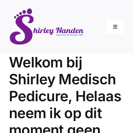
Ga
naar
inhoud
Toggle
Navigati
Home
Welkom bij
Over mij
Shirley Medisch
Behande
Pedicure, Helaas
neem ik op dit
Tarieve
moment geen
Contact