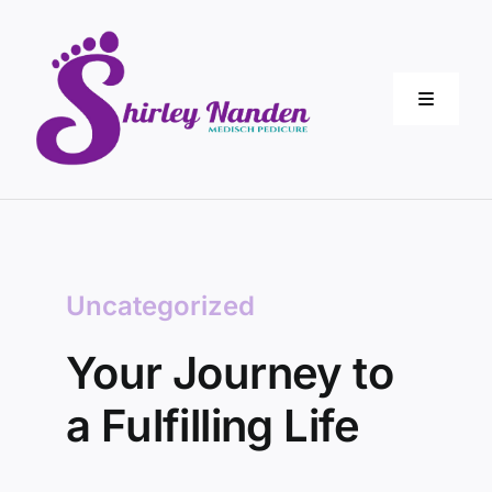
Ga
naar
inhoud
Toggle
Navigati
Home
Over mij
Uncategorized
Behande
Your Journey to
Tarieve
a Fulfilling Life
Contact